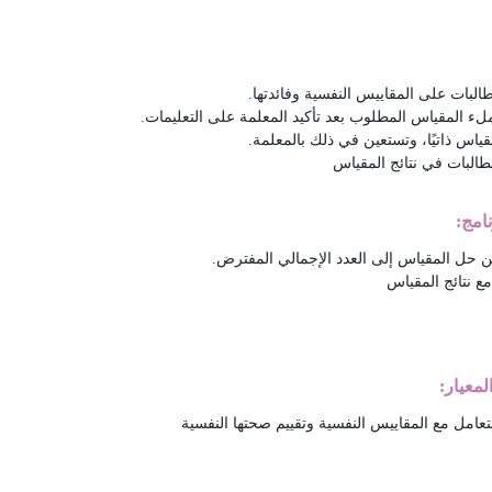
امج:
معيار: