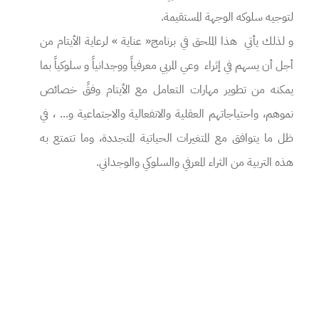
لتوجيه سلوكه الوجهة المستقيمة.
و لذلك يأتي هذا الملحق في برنامج« عناية » لرعاية الأيتام من
أجل أن يسهم في إثراء وعي المربي معرفياً ووجدانياً و سلوكياً بما
يمكنه من تطوير مهارات التعامل مع الأيتام وفقً خصائص
نموهم، واحتياجاتهم العقلية والانفعالية والاجتماعية و... ، في
ظل ما يتوافق مع المتغيرات الحياتية المتجددة، وما تتمتع به
هذه التربية من الثراء المعرفي والسلوكي والوجداني.