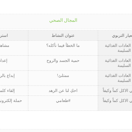
المجال الصحي
عيار التربوي
عنوان النشاط
استرا
لعادات الغذائية
ما الخطأ فيما نأكله؟
مشاهد
السليمة
لعادات الغذائية
حمية الجسد والروح
إعداد
السليمة
لعادات الغذائية
ممتلئ!
إبداع بال
السليمة
الاكل كماً وكيفاً
احكِ لنا عن الزهد
إلقاء كلم
الاكل كماً وكيفاً
#طعامي
حملة إلكترون