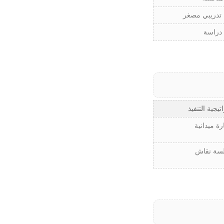
 تدريبي مصغر
دراسة
تيجية التنفيذ
رة ميدانية
سة نقاش