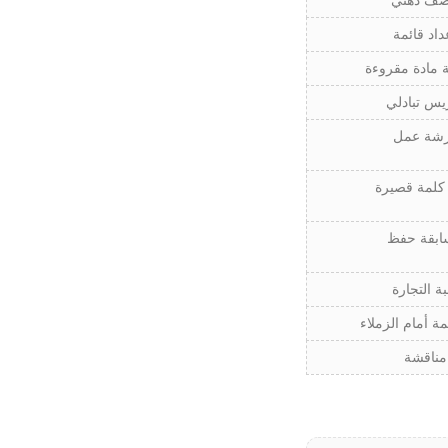
ف ذهني
داد قائمة
 مادة مقروءة
يس تبادلي
شة عمل
 كلمة قصيرة
ابقة حفظ
بة التجارة
مة أمام الزملاء
مناقشة