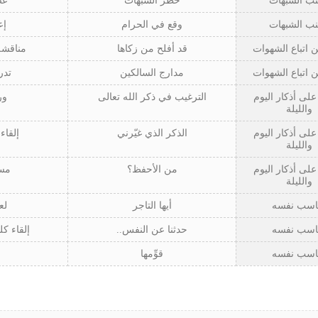
نب الشبهات
خطر الشبهات
عص
نب الشبهات
وقع في الحرام
إع
ن اتباع الشهوات
قد أفلح من زكاها
مناقشة
ن اتباع الشهوات
مدارج السالكين
تدر
لى أذكار اليوم
الترغيب في ذكر الله تعالى
ور
والليلة
لى أذكار اليوم
الذكر الذي غيّرني
إلقاء
والليلة
لى أذكار اليوم
من الأحفظ؟
مس
والليلة
اسب نفسه
أيها التاجر
لع
اسب نفسه
حدثنا عن النفس..
إلقاء كل
اسب نفسه
قوِّمها