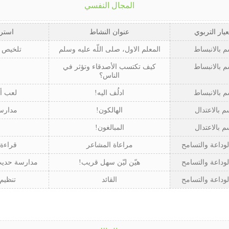
المجال النفسي
عيار التربوي
عنوان النشاط
استرا
م بالانبساط
المعلم الاول، صلى اللّه عليه وسلم
تلخيص أ
م بالانبساط
كيف تكتسب الأصدقاء وتؤثر في
م
الناس؟
م بالانبساط
ادلُف اليه!
لعب أد
م بالاعتدال
الهالكون!
مدارس
م بالاعتدال
المبالغون!
م
لوداعة والتسامح
مراعاة المشاعر
قراءة 
لوداعة والتسامح
هيّن ليّن سهل قريب!
مدارسة حديث
لوداعة والتسامح
القائد
تنظيم