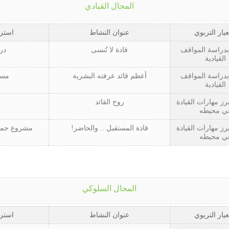
المجال القيادي
عيار التربوي
عنوان النشاط
استرا
بدراسة المواقف
قادة لا تُنسى
در
القيادية
بدراسة المواقف
أعظم قائد عرفته البشرية
مسا
القيادية
ز مهارات القيادة
روح القائد
ي محيطه
ز مهارات القيادة
قادة المستقبل .. والحاضر!
مشروع جماع
ي محيطه
المجال السلوكي
عيار التربوي
عنوان النشاط
استرا