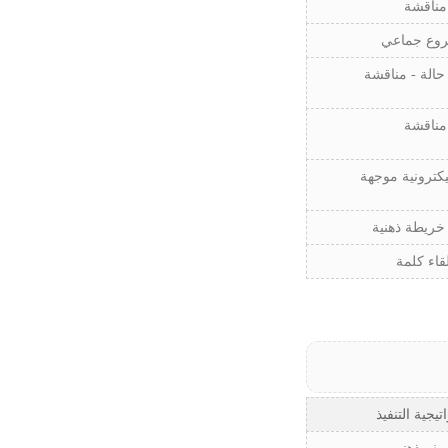
مناقشة
وع جماعي
حالة - مناقشة
مناقشة
يكترونية موجهة
 خريطة ذهنية
قاء كلمة
تيجية التنفيذ