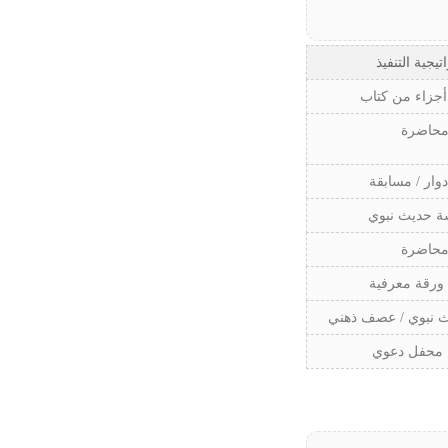
تيجية التنفيذ
جزاء من كتاب
حاضرة
وار / مسابقة
ة حديث نبوي
حاضرة
ورقة معرفية
 نبوي / عصف ذهني
 محفل دعوي