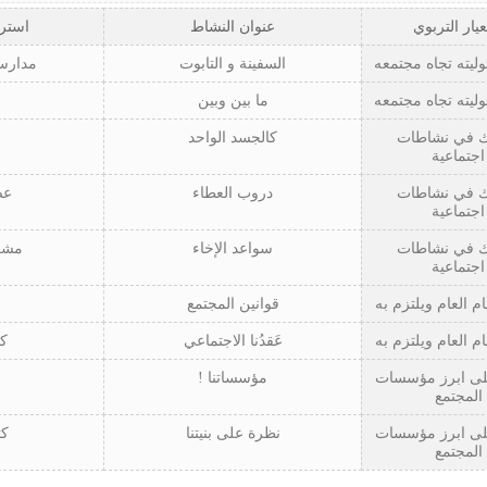
عيار التربوي
عنوان النشاط
استرا
ليته تجاه مجتمعه
السفينة و التابوت
مدارس
ليته تجاه مجتمعه
ما بين وبين
 في نشاطات
كالجسد الواحد
اجتماعية
 في نشاطات
دروب العطاء
عص
اجتماعية
 في نشاطات
سواعد الإخاء
مشر
اجتماعية
ام العام ويلتزم به
قوانين المجتمع
ام العام ويلتزم به
عَقدُنا الاجتماعي
كت
لى ابرز مؤسسات
مؤسساتنا !
المجتمع
لى ابرز مؤسسات
نظرة على بنيتنا
كت
المجتمع