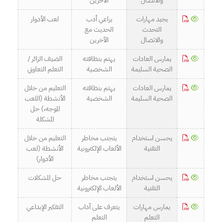
والاتصال
الآخرين
يجيد مهارات
يراعي أدب
لعب الأدوار
التحدث
الحديث مع
والاتصال
الآخرين
يمارس العادات
يهتم بنظافته
الضيف الزائر /
الصحية السليمة
الشخصية
التعلم التعاوني
يمارس العادات
يهتم بنظافته
التعليم من خلال
الصحية السليمة
الشخصية
الأنشطة (اللعب
الموجه،) حل
المشكلة
يحسن استخدام
يتجنب مخاطر
التعليم من خلال
التقنية
الألعاب الإلكترونية
الأنشطة (لعب
الأدوار)
يحسن استخدام
يتجنب مخاطر
حل المشكلات
التقنية
الألعاب الإلكترونية
يمارس مهارات
يتعرف على آداب
التفكير الإبداعي
التعلم
التعلم